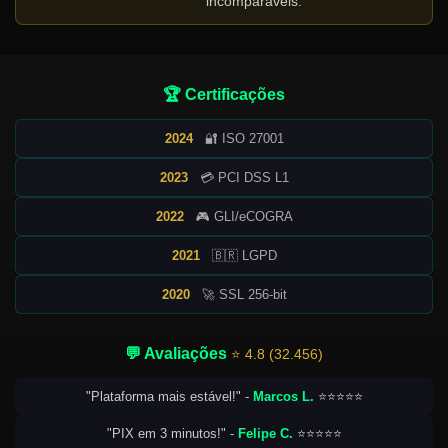
incomparáveis."
🏆 Certificações
2024
🔐 ISO 27001
2023
💳 PCI DSS L1
2022
🎮 GLI/eCOGRA
2021
🇧🇷 LGPD
2020
🚀 SSL 256-bit
💬 Avaliações
⭐ 4.8 (32.456)
"Plataforma mais estável!" -
Marcos L.
⭐⭐⭐⭐⭐
"PIX em 3 minutos!" -
Felipe C.
⭐⭐⭐⭐⭐