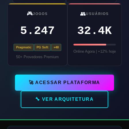
🎮
👥
JOGOS
USUÁRIOS
5.247
32.4K
Pragmatic
PG Soft
+48
Online Agora | +12% hoje
50+ Provedores Premium
🚀 ACESSAR PLATAFORMA
🔧 VER ARQUITETURA