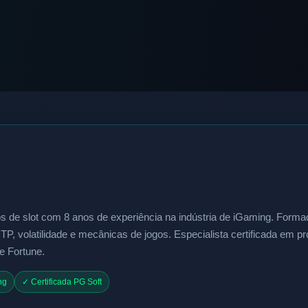
os de slot com 8 anos de experiência na indústria de iGaming. Form
P, volatilidade e mecânicas de jogos. Especialista certificada em p
e Fortune.
ng
✓ Certificada PG Soft