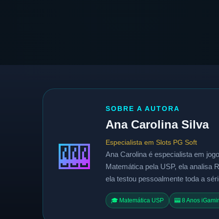
SOBRE A AUTORA
Ana Carolina Silva
Especialista em Slots PG Soft
🎰
Ana Carolina é especialista em jog
Matemática pela USP, ela analisa RT
ela testou pessoalmente toda a séri
🎓 Matemática USP
🎰 8 Anos iGami